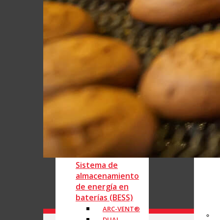
Válvula
rotativa Serie
MD
Válvula
rotativa Serie
BS
Rotores y
accesorios
s
Sistema de
almacenamiento
de energía en
baterías (BESS)
ARC-VENT®
DUAL-