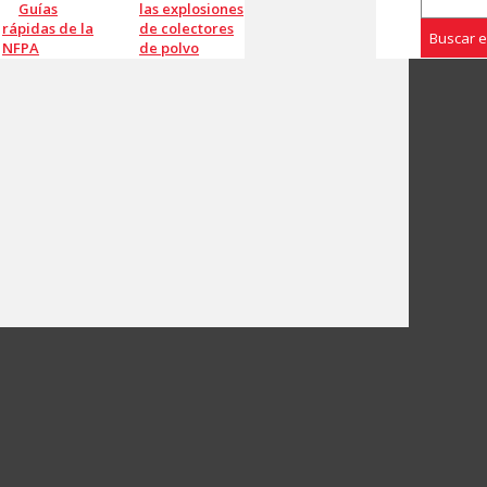
Guías
las explosiones
rápidas de la
de colectores
Buscar 
NFPA
de polvo