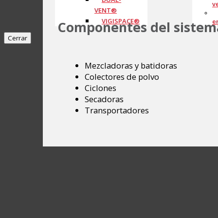
v
VENT®
VIGISPACE®
e
Componentes del sistema
Cerrar
Mezcladoras y batidoras
Colectores de polvo
Ciclones
Secadoras
Transportadores