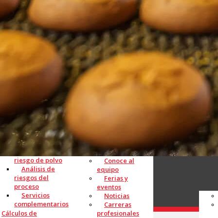
Puesta en marcha
Asistencia técnica y
ervicio
Servicios de consultoría
Análisis de
riesgo de polvo
Conoce al
Análisis de
equipo
riesgos del
Ferias y
proceso
eventos
Servicios
Noticias
complementarios
Carreras
Cálculos de
profesionales