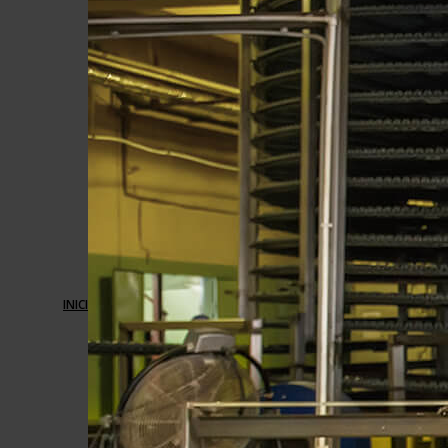
Controles
&
Automatización
Sistemas de
control de
SERVIC
gestión de la
energía
Paneles de
control OEM
Compuertas
automáticas EB-
MOLINERÍA
INICIO
Y
ABG
CEREALES
Compuerta
barométrica de
alta resistencia
EB-BDHD
Ingeniería y
fabricación de