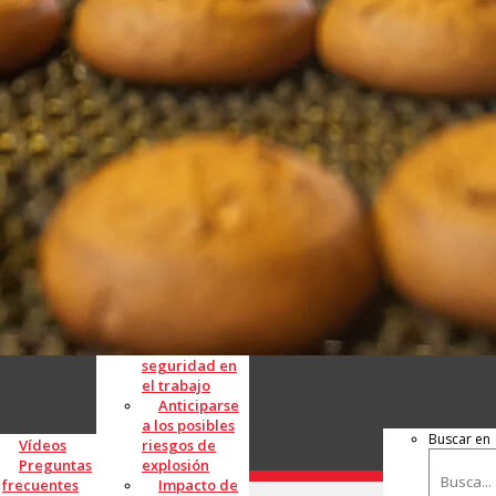
Comprender
las explosiones
de los
colectores de
polvo
Mejorar la
seguridad en
el trabajo
Anticiparse
a los posibles
Buscar en
Vídeos
riesgos de
Preguntas
explosión
frecuentes
Impacto de