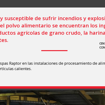
y susceptible de sufrir incendios y explo
del polvo alimentario se encuentran los in
ductos agrícolas de grano crudo, la harina
tes.
CEN
CON
hispas Raptor en las instalaciones de procesamiento de al
tículas calientes.