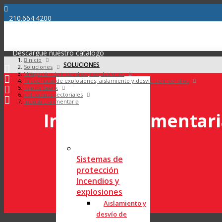
210.664.4200
info@bossproductsamerica.com
Descargue nuestro catálogo
Inicio
SOLUCIONES
Soluciones
Mitigación de incendios y explosiones
Prevención de explosiones, aislamiento y desvío de incendios
Raptor Spark
Soluciones sectoriales
Industria alimentaria
Industria alimentar
Sistemas de
protección
Incendios y
explosiones
Aislamiento y
desvío de