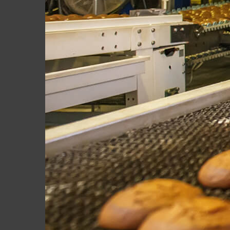
paneles
Válvulas rotativas
Válvula
rotativa Serie
HT
Válvula
rotativa Serie
HTS
Válvula
rotativa de alta
temperatura -
Serie HTHB /
HTSHB