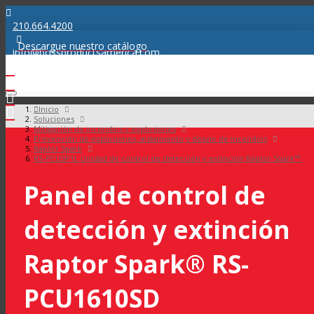
210.664.4200
Descargue nuestro catálogo
info@bossproductsamerica.com
Inicio
Soluciones
Mitigación de incendios y explosiones
Prevención de explosiones, aislamiento y desvío de incendios
Raptor Spark
RS-PCUSP1L Unidad de control de detección y extinción Raptor Spark™.
Panel de control de
detección y extinción
Raptor Spark® RS-
PCU1610SD