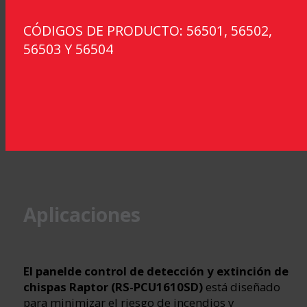
CÓDIGOS DE PRODUCTO: 56501, 56502,
56503 Y 56504
Aplicaciones
El panel
de control de detección y extinción de
chispas Raptor (RS-PCU1610SD)
está diseñado
para minimizar el riesgo de incendios y