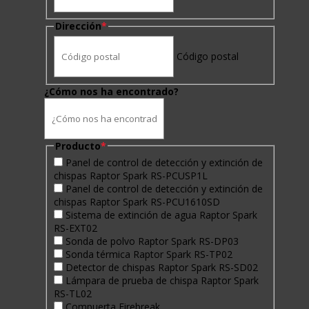
Dirección
*
Código postal
¿Cómo nos ha encontrado?
Producto
*
Panel de control de detección y extinción de
chispas Raptor Spark RS-PCUSP1L
Panel de control de detección y extinción de
chispas Raptor Spark RS-PCU1610SD
Sistema de extinción de agua Raptor Spark
RS-EXT02
Sonda de polvo Raptor Spark RS-DP03
Sonda térmica Raptor Spark RS-TP02
Detector de chispas Raptor Spark RS-SD02
Lámpara de prueba de chispa Raptor Spark
RS-TL02
Compuerta Firebreak