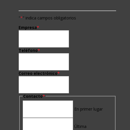
"
*
" indica campos obligatorios
Empresa
*
Teléfono
*
Correo electrónico
*
Contacto
*
En primer lugar
Última