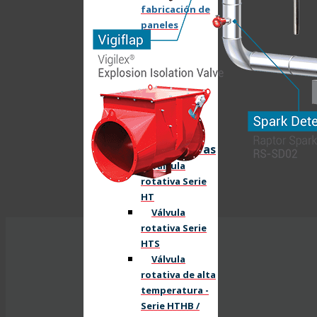
fabricación de
paneles
Válvulas rotativas
Válvula
rotativa Serie
HT
Válvula
rotativa Serie
HTS
Válvula
rotativa de alta
temperatura -
Serie HTHB /