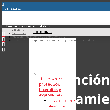
210.664.4200
info@bossproductsamerica.com
Descargue nuestro catálogo
Inicio
SOLUCIONES
Soluciones
Mitigación de incendios y explosiones
Prevención de explosiones, aislamiento y desvío de incendios
Prevención
Sistemas de
protección
Incendios y
Aislamie
explosiones
Aislamiento y
desvío de