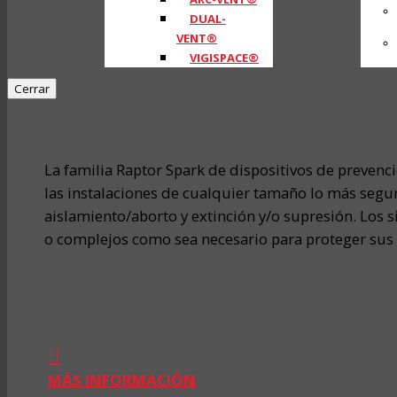
DUAL-
VENT®
VIGISPACE®
Cerrar
La familia Raptor Spark de dispositivos de prevenc
las instalaciones de cualquier tamaño lo más segur
aislamiento/aborto y extinción y/o supresión. Los 
o complejos como sea necesario para proteger sus 
MÁS INFORMACIÓN