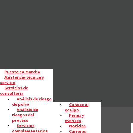
Puesta en marcha
Asistencia técnica y
servicio
Servicios de
consultoría
Análisis de riesgo
de polvo
Conoce al
Análisis de
equipo
riesgos del
Ferias y
proceso
eventos
Servicios
Noticias
complementarios
Carreras