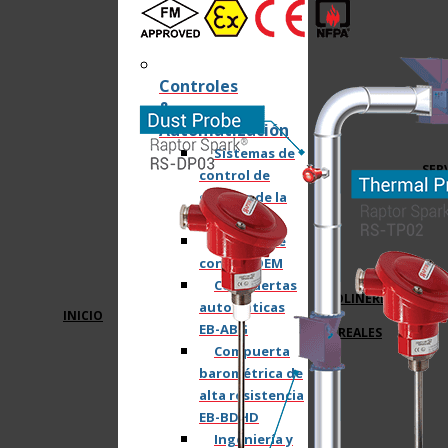
Controles
&
Automatización
Sistemas de
SER
control de
gestión de la
energía
Paneles de
control OEM
Compuertas
MOLINERÍA
automáticas
INICIO
Y
EB-ABG
CEREALES
Compuerta
barométrica de
alta resistencia
EB-BDHD
Ingeniería y