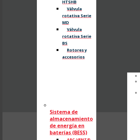
HTSHB
Válvula
rotativa Serie
MD
Válvula
rotativa Serie
BS
Rotores y
accesorios
Sistema de
almacenamiento
de energía en
baterías (BESS)
ARC-VENT®