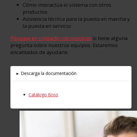
Cómo interactúa el sistema con otros
productos
Asistencia técnica para la puesta en marcha y
la puesta en servicio
Póngase en contacto con nosotros
si tiene alguna
pregunta sobre nuestros equipos. Estaremos
encantados de ayudarle.
▸
Descarga la documentación
Catálogo Boss