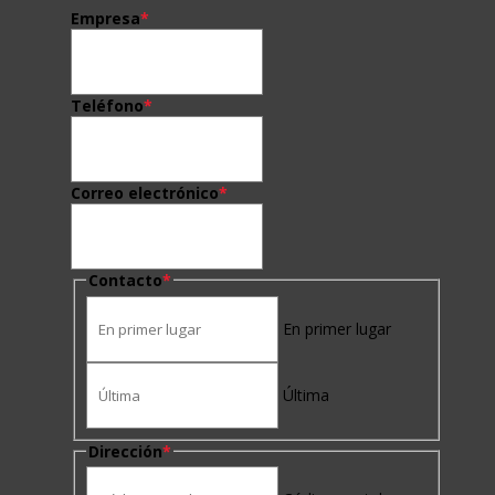
Empresa
*
Teléfono
*
Correo electrónico
*
Contacto
*
En primer lugar
Última
Dirección
*