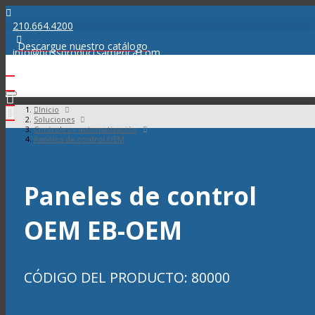
210.664.4200
Descargue nuestro catálogo
info@bossproductsamerica.com
Inicio
Soluciones
Controles y automatización
Paneles de control OEM
Paneles de control
OEM EB-OEM
CÓDIGO DEL PRODUCTO: 80000