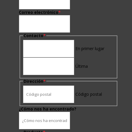
Correo electrónico
*
Contacto
*
En primer lugar
Última
Dirección
*
Código postal
¿Cómo nos ha encontrado?