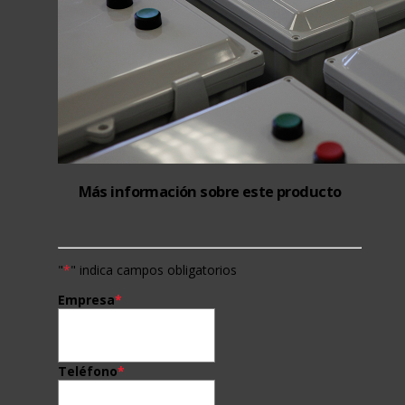
Más información sobre este producto
"
*
" indica campos obligatorios
Empresa
*
Teléfono
*