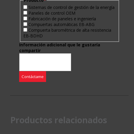
Producto
*
Sistemas de control de gestión de la energía
Paneles de control OEM
Fabricación de paneles e ingeniería
Compuertas automáticas EB-ABG
Compuerta barométrica de alta resistencia
EB-BDHD
Información adicional que le gustaría
compartir
Productos relacionados