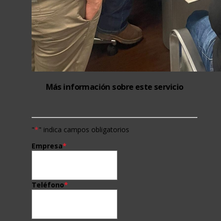
Más información sobre este servicio
"
*
" indica campos obligatorios
Empresa
*
Teléfono
*