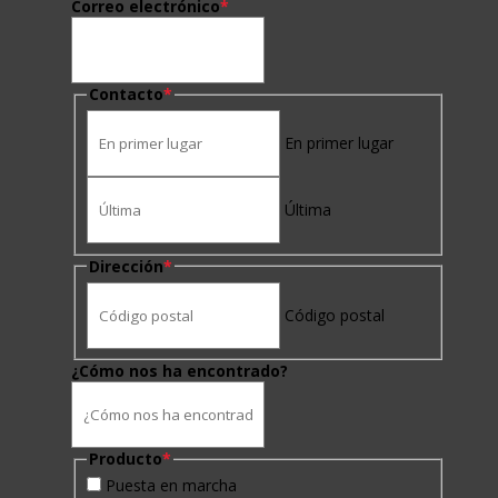
Correo electrónico
*
Contacto
*
En primer lugar
Última
Dirección
*
Código postal
¿Cómo nos ha encontrado?
Producto
*
Puesta en marcha